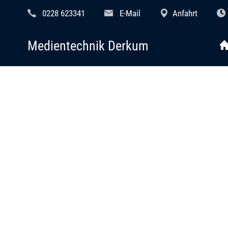
0228 623341
E-Mail
Anfahrt
Medientechnik Derkum