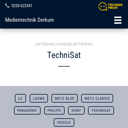
0228 623341
Medientechnik Derkum
UNTERHALTUNGSELEKTRONIK
TechniSat
LG
LOEWE
METZ BLUE
METZ CLASSIC
PANASONIC
PHILIPS
SONY
TECHNISAT
VOGELS