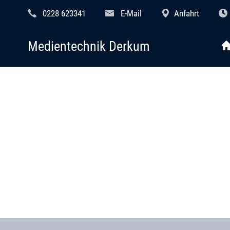
0228 623341
E-Mail
Anfahrt
Medientechnik Derkum