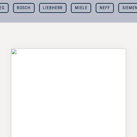
EG
BOSCH
LIEBHERR
MIELE
NEFF
SIEME