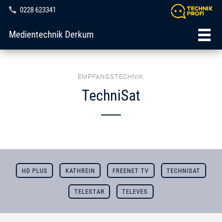
0228 623341
Medientechnik Derkum
EMPFANGSTECHNIK
TechniSat
HD PLUS
KATHREIN
FREENET TV
TECHNISAT
TELESTAR
TELEVES