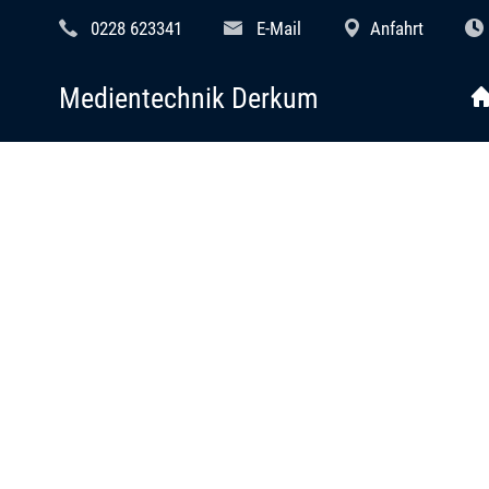
0228 623341
E-Mail
Anfahrt
Medientechnik Derkum