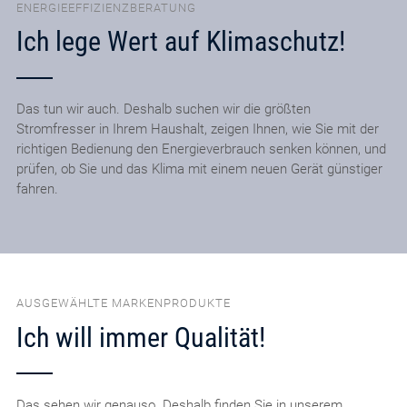
ENERGIEEFFIZIENZBERATUNG
Ich lege Wert auf Klimaschutz!
Das tun wir auch. Deshalb suchen wir die größten
Stromfresser in Ihrem Haushalt, zeigen Ihnen, wie Sie mit der
richtigen Bedienung den Energieverbrauch senken können, und
prüfen, ob Sie und das Klima mit einem neuen Gerät günstiger
fahren.
AUSGEWÄHLTE MARKENPRODUKTE
Ich will immer Qualität!
Das sehen wir genauso. Deshalb finden Sie in unserem