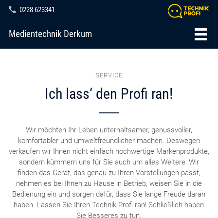
0228 623341
Medientechnik Derkum
SERVICE
Ich lass‘ den Profi ran!
Wir möchten Ihr Leben unterhaltsamer, genussvoller,
komfortabler und umweltfreundlicher machen. Deswegen
verkaufen wir Ihnen nicht einfach hochwertige Markenprodukte,
sondern kümmern uns für Sie auch um alles Weitere: Wir
finden das Gerät, das genau zu Ihren Vorstellungen passt,
nehmen es bei Ihnen zu Hause in Betrieb, weisen Sie in die
Bedienung ein und sorgen dafür, dass Sie lange Freude daran
haben. Lassen Sie Ihren Technik-Profi ran! Schließlich haben
Sie Besseres zu tun.