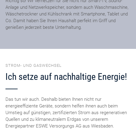
Richtig so! Wir vernetzen für Sie nicht nur Smart-TV, Sound-
Anlage und Netzwerkspeicher, sondern auch Waschmaschine,
Wäschetrockner und Kühlschrank mit Smartphone, Tablet und
Co. Damit haben Sie Ihren Haushalt perfekt im Griff und
genießen jederzeit beste Unterhaltung.
STROM- UND GASWECHSEL
Ich setze auf nachhaltige Energie!
Das tun wir auch. Deshalb bieten Ihnen nicht nur
energieeffiziente Geräte, sondern helfen ihnen auch beim
Umstieg auf günstigen, zertifizierten Strom aus regenerativen
Quellen und zu klimaneutralem Erdgas von unserem
Energiepartner ESWE Versorgungs AG aus Wiesbaden.