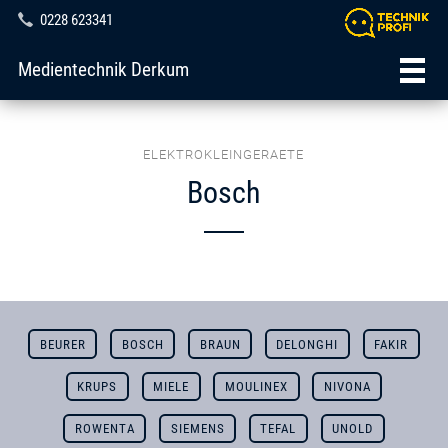
0228 623341
Medientechnik Derkum
ELEKTROKLEINGERAETE
Bosch
BEURER
BOSCH
BRAUN
DELONGHI
FAKIR
KRUPS
MIELE
MOULINEX
NIVONA
ROWENTA
SIEMENS
TEFAL
UNOLD